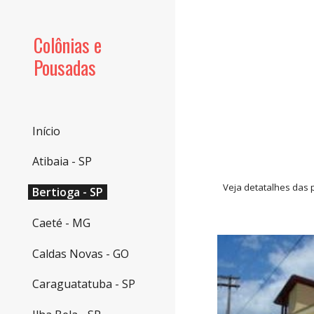
Sk
Colônias e
Pousadas
Início
Atibaia - SP
Veja detatalhes das 
Bertioga - SP
Caeté - MG
Caldas Novas - GO
Caraguatatuba - SP